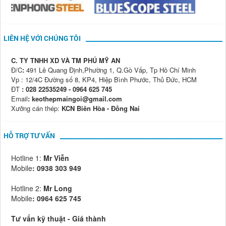
LIÊN HỆ VỚI CHÚNG TÔI
C. TY TNHH XD VÀ TM PHÚ MỸ AN
Đ/C
:
491 Lê Quang Định,Phường 1, Q.Gò Vấp, Tp Hồ Chí Minh
Vp : 12/4C Đường số 8, KP4, Hiệp Bình Phước, Thủ Đức, HCM
ĐT
: 028 22535249 - 0964 625 745
Email
: keothepmaingoi@gmail.com
Xưởng cán thép:
KCN Biên Hòa - Đồng Nai
HỖ TRỢ TƯ VẤN
Hotline 1:
Mr Viễn
Mobile
:
0938 303 949
Hotline 2:
Mr Long
Mobile
: 0964 625 745
Tư vấn kỹ thuật - Giá thành