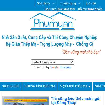
Giới thiệu
Tuyển dụng
Liên hệ
Hotline: 0938.303.949 - Hỗ trợ trực tuyến
Powered by
Translate
TRANG CHỦ
KHUNG KÈO THÉP MẠ
VẬT LIỆU THÉP MẠ
NHÀ T
Thi công kèo thép mái ngói
tại Đồng Tháp