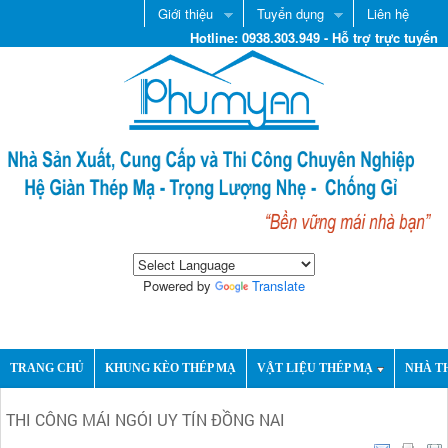
Giới thiệu
Tuyển dụng
Liên hệ
Hotline: 0938.303.949 - Hỗ trợ trực tuyến
Powered by
Translate
TRANG CHỦ
KHUNG KÈO THÉP MẠ
VẬT LIỆU THÉP MẠ
NHÀ T
THI CÔNG MÁI NGÓI UY TÍN ĐỒNG NAI