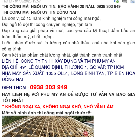
Thứ tư - 01/03/2023 15:57
THI CÔNG MÁI NGÓI UY TÍN. BẢO HÀNH 20 NĂM. 0938 303 949
THI CÔNG MÁI NGÓI UY TÍN ĐỒNG NAI
Là đơn vị có 15 năm kinh nghiệm thi công mái ngói,
Đội ngủ tổ đội thi công chuyên nghiệp, tận tâm
Đáp ứng các giải pháp về mái,
các yêu cầu kỹ thuật đảm bảo an
toàn, thẩm mỹ, chất lượng.
Luôn nhận được sự tin tưởng của nhà thầu, chủ nhà khi bàn giao
công trình.
Cam kết sản phẩm chất lượng nhất, giá thành cạnh tranh nhất
LIÊN HỆ: CÔNG TY TNHH XÂY DỰNG VÀ TM PHÚ MỸ AN
ĐỊA CHỈ: 491 LÊ QUANG ĐỊNH, PHƯỜNG 1, GÒ VẤP, TP HCM
NHÀ MÁY SẢN XUẤT: 1055 QL51, LONG BÌNH TÂN, TP BIÊN HÒA
ĐỒNG NAI
0938 303 949
ĐIỆN THOẠI :
HÃY LIÊN HỆ VỚI PHÚ MỸ AN ĐỂ ĐƯỢC TƯ VẤN VÀ BÁO GIÁ
TỐT NHẤT
" KHÔNG NGẠI XA, KHÔNG NGẠI KHÓ, NHỎ VẪN LÀM"
​Một số hình ảnh thi công mái ngói thực tế: