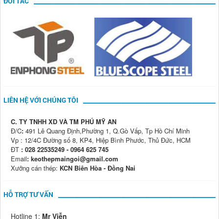
ĐỐI TÁC
LIÊN HỆ VỚI CHÚNG TÔI
C. TY TNHH XD VÀ TM PHÚ MỸ AN
Đ/C
:
491 Lê Quang Định,Phường 1, Q.Gò Vấp, Tp Hồ Chí Minh
Vp : 12/4C Đường số 8, KP4, Hiệp Bình Phước, Thủ Đức, HCM
ĐT
: 028 22535249 - 0964 625 745
Email
: keothepmaingoi@gmail.com
Xưởng cán thép:
KCN Biên Hòa - Đồng Nai
HỖ TRỢ TƯ VẤN
Hotline 1:
Mr Viễn