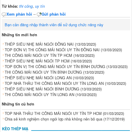
Từ khóa:
thi công
,
uy tín
Xem phản hồi
--
Gửi phản hồi
Bạn cần đăng nhập thành viên để sử dụng chức năng này
Những tin mới hơn
THÉP SIÊU NHẸ MÁI NGÓI ĐỒNG NAI
(13/03/2023)
TOP ĐƠN VỊ THI CÔNG MÁI NGÓI UY TÍN ĐỒNG NAI
(13/03/2023)
THI CÔNG MÁI NGÓI UY TÍN TP HCM
(16/03/2023)
THÉP SIÊU NHẸ MÁI NGÓI TP HCM
(16/03/2023)
TOP ĐƠN VỊ THI CÔNG MÁI NGÓI UY TÍN BÌNH DƯƠNG
(13/03/2023)
THI CÔNG MÁI NGÓI UY TÍN BÌNH DƯƠNG
(13/03/2023)
THÉP SIÊU NHẸ MÁI NGÓI LONG AN
(10/03/2023)
TOP NHÀ THẦU THI CÔNG MÁI NGÓI UY TÍN LONG AN
(10/03/2023)
THÉP SIÊU NHẸ MÁI NGÓI BÌNH DƯƠNG
(13/03/2023)
THI CÔNG MÁI NGÓI UY TÍN LONG AN
(10/03/2023)
Những tin cũ hơn
TOP NHÀ THẦU THI CÔNG MÁI NGÓI UY TÍN TP HCM
(01/03/2023)
Chia sẻ kinh nghiệm chọn ngói lợp nhà không nên bỏ qua
(17/12/2019)
KÈO THÉP MẠ