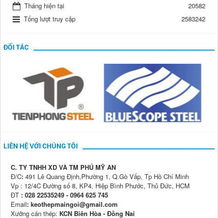
Tháng hiện tại
20582
Tổng lượt truy cập
2583242
ĐỐI TÁC
LIÊN HỆ VỚI CHÚNG TÔI
C. TY TNHH XD VÀ TM PHÚ MỸ AN
Đ/C
:
491 Lê Quang Định,Phường 1, Q.Gò Vấp, Tp Hồ Chí Minh
Vp : 12/4C Đường số 8, KP4, Hiệp Bình Phước, Thủ Đức, HCM
ĐT
: 028 22535249 - 0964 625 745
Email
: keothepmaingoi@gmail.com
Xưởng cán thép:
KCN Biên Hòa - Đồng Nai