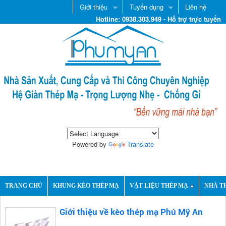
Giới thiệu
Tuyển dụng
Liên hệ
Hotline: 0938.303.949 - Hỗ trợ trực tuyến
Powered by
Translate
TRANG CHỦ
KHUNG KÈO THÉP MẠ
VẬT LIỆU THÉP MẠ
NHÀ T
Giới thiệu về kèo thép mạ Phú Mỹ An