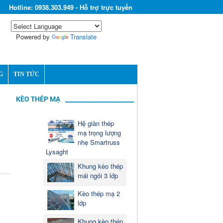
Hotline: 0938.303.949 - Hỗ trợ trực tuyến
Powered by
Translate
G
TIN TỨC
KÈO THÉP MẠ
Hệ giàn thép
mạ trọng lượng
nhẹ Smartruss
Lysaght
Khung kèo thép
mái ngói 3 lớp
Kèo thép mạ 2
lớp
Khung kèo thép