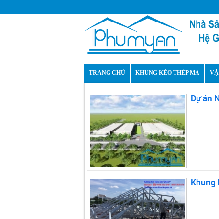
TRANG CHỦ
KHUNG KÈO THÉP MẠ
VẬ
Dự án 
Khung 