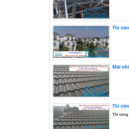
Thi côn
Mái nh
Thi côn
Thi công