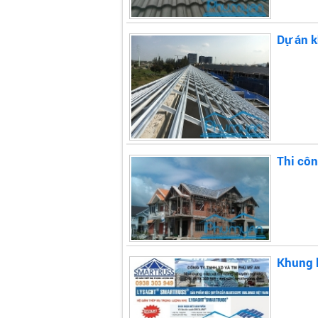
Dự án k
Thi côn
Khung 