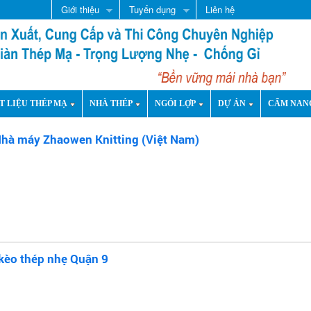
Giới thiệu
Tuyển dụng
Liên hệ
T LIỆU THÉP MẠ
NHÀ THÉP
NGÓI LỢP
DỰ ÁN
CẨM NAN
Nhà máy Zhaowen Knitting (Việt Nam)
kèo thép nhẹ Quận 9