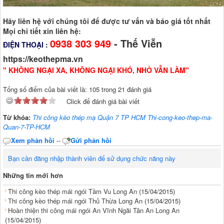
Hãy liên hệ với chúng tôi để được tư vấn và báo giá tốt nhất
Mọi chi tiết xin liên hệ:
0938 303 949
- Thế Viễn
ĐIỆN THOẠI :
https://keothepma.vn
" KHÔNG NGẠI XA, KHÔNG NGẠI KHÓ, NHỎ VẪN LÀM"
Tổng số điểm của bài viết là: 105 trong 21 đánh giá
Click để đánh giá bài viết
Từ khóa:
Thi công kèo thép mạ Quận 7 TP HCM Thi-cong-keo-thep-ma-
Quan-7-TP-HCM
Xem phản hồi
--
Gửi phản hồi
Bạn cần đăng nhập thành viên để sử dụng chức năng này
Những tin mới hơn
Thi công kèo thép mái ngói Tầm Vu Long An
(15/04/2015)
Thi công kèo thép mái ngói Thủ Thừa Long An
(15/04/2015)
Hoàn thiện thi công mái ngói An Vĩnh Ngãi Tân An Long An
(15/04/2015)