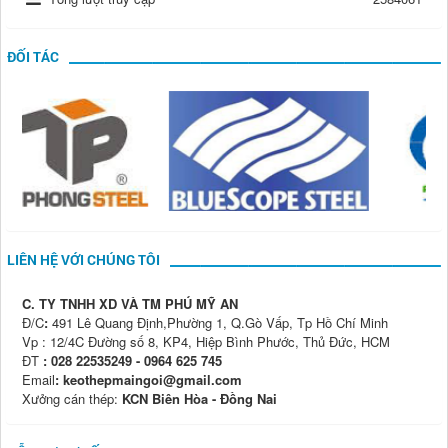
ĐỐI TÁC
LIÊN HỆ VỚI CHÚNG TÔI
C. TY TNHH XD VÀ TM PHÚ MỸ AN
Đ/C
:
491 Lê Quang Định,Phường 1, Q.Gò Vấp, Tp Hồ Chí Minh
Vp : 12/4C Đường số 8, KP4, Hiệp Bình Phước, Thủ Đức, HCM
ĐT
: 028 22535249 - 0964 625 745
Email
: keothepmaingoi@gmail.com
Xưởng cán thép:
KCN Biên Hòa - Đồng Nai