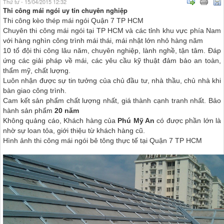
Thứ tư - 15/04/2015 12:32
Thi công mái ngói uy tín chuyên nghiệp
Thi công kèo thép mái ngói Quận 7 TP HCM
Chuyên thi công mái ngói tại TP HCM và các tỉnh khu
vực phía Nam
với hàng nghìn công trình mái thái, mái nhật lớn nhỏ hàng năm
10 tổ đội thi công lâu năm, chuyên nghiệp, lành nghề, tận tâm.
Đáp
ứng các giải pháp về mái,
các yêu cầu kỹ thuật đảm bảo an toàn,
thẩm mỹ, chất lượng.
Luôn nhận được sự tin tưởng của chủ đầu tư, nhà thầu, chủ nhà khi
bàn giao công trình.
Cam kết sản phẩm chất lượng nhất, giá thành cạnh tranh nhất. Bảo
hành sản phẩm
20 năm
Không quảng cáo, Khách hàng của
Phú Mỹ An
có được phần lớn là
nhờ sự loan tỏa, giới thiệu từ khách hàng cũ.
Hình ảnh thi công mái ngói bê tông thực tế tại Quận 7 TP HCM