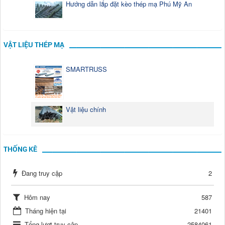
Hướng dẫn lắp đặt kèo thép mạ Phú Mỹ An
VẬT LIỆU THÉP MẠ
SMARTRUSS
Vật liệu chính
THỐNG KÊ
Đang truy cập
2
Hôm nay
587
Tháng hiện tại
21401
Tổng lượt truy cập
2584061