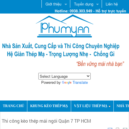
Giới thiệu
Tuyển dụng
Liên hệ
Hotline: 0938.303.949 - Hỗ trợ trực tuyến
Powered by
Translate
TRANG CHỦ
KHUNG KÈO THÉP MẠ
VẬT LIỆU THÉP MẠ
NHÀ T
Thi công kèo thép mái ngói Quận 7 TP HCM