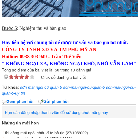
Bước 5
: Nghiệm thu và bàn giao
Hãy liên hệ với chúng tôi để được tư vấn và báo giá tốt nhất.
CÔNG TY TNHH XD VÀ TM PHÚ MỸ AN
Hotline: 0938 303 949 - Trần Thế Viễn
" KHÔNG NGẠI XA, KHÔNG NGẠI KHÓ, NHỎ VẪN LÀM"
Tổng số điểm của bài viết là: 50 trong 10 đánh giá
Click để đánh giá bài viết
Từ khóa:
sơn mái ngói cũ quận 5 son-mai-ngoi-cu-quan-5 son-mai-ngoi-cu-
quan-5-uy tin
Xem phản hồi
--
Gửi phản hồi
Bạn cần đăng nhập thành viên để sử dụng chức năng này
Những tin mới hơn
thi công mái ngói châu đức bà rịa
(27/10/2022)