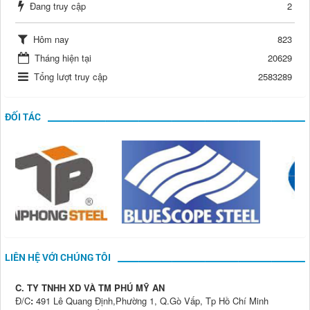
Đang truy cập
2
Hôm nay
823
Tháng hiện tại
20629
Tổng lượt truy cập
2583289
ĐỐI TÁC
LIÊN HỆ VỚI CHÚNG TÔI
C. TY TNHH XD VÀ TM PHÚ MỸ AN
Đ/C
:
491 Lê Quang Định,Phường 1, Q.Gò Vấp, Tp Hồ Chí Minh