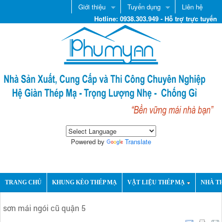
Giới thiệu
Tuyển dụng
Liên hệ
Hotline: 0938.303.949 - Hỗ trợ trực tuyến
Powered by
Translate
TRANG CHỦ
KHUNG KÈO THÉP MẠ
VẬT LIỆU THÉP MẠ
NHÀ T
sơn mái ngói cũ quận 5