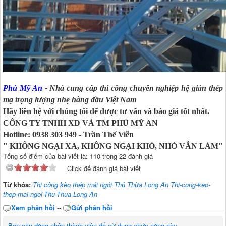
Phú Mỹ An
- Nhà cung cấp thi công chuyên nghiệp hệ giàn thép
mạ trọng lượng nhẹ hàng đầu Việt Nam
Hãy liên hệ với chúng tôi để được tư vấn và báo giá tốt nhất.
CÔNG TY TNHH XD VÀ TM PHÚ MỸ AN
Hotline: 0938 303 949 - Trần Thế Viễn
" KHÔNG NGẠI XA, KHÔNG NGẠI KHÓ, NHỎ VẪN LÀM"
Tổng số điểm của bài viết là: 110 trong 22 đánh giá
Click để đánh giá bài viết
Từ khóa:
Thi công kèo thép mái ngói Thủ Thừa Long An Thi-cong-keo-
thep-mai-ngoi-Thu-Thua-Long-An
Xem phản hồi
--
Gửi phản hồi
Bạn cần đăng nhập thành viên để sử dụng chức năng này