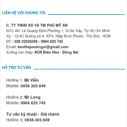
LIÊN HỆ VỚI CHÚNG TÔI
C. TY TNHH XD VÀ TM PHÚ MỸ AN
Đ/C
:
491 Lê Quang Định,Phường 1, Q.Gò Vấp, Tp Hồ Chí Minh
Vp : 12/4C Đường số 8, KP4, Hiệp Bình Phước, Thủ Đức, HCM
ĐT
: 028 22535249 - 0964 625 745
Email
: keothepmaingoi@gmail.com
Xưởng cán thép:
KCN Biên Hòa - Đồng Nai
HỖ TRỢ TƯ VẤN
Hotline 1:
Mr Viễn
Mobile
:
0938 303 949
Hotline 2:
Mr Long
Mobile
: 0964 625 745
Tư vấn kỹ thuật - Giá thành
Hotline 3
: 0938.303.949