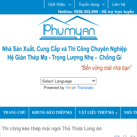
Giới thiệu
Tuyển dụng
Liên hệ
Hotline: 0938.303.949 - Hỗ trợ trực tuyến
Powered by
Translate
TRANG CHỦ
KHUNG KÈO THÉP MẠ
VẬT LIỆU THÉP MẠ
NHÀ T
Thi công kèo thép mái ngói Thủ Thừa Long An