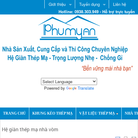
Giới thiệu
Tuyển dụng
Liên hệ
Hotline: 0938.303.949 - Hỗ trợ trực tuyến
Powered by
Translate
TRANG CHỦ
KHUNG KÈO THÉP MẠ
VẬT LIỆU THÉP MẠ
NHÀ T
Hệ giàn thép mạ nhà vòm