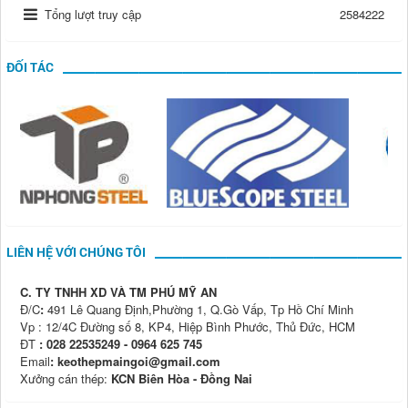
Tổng lượt truy cập
2584222
ĐỐI TÁC
LIÊN HỆ VỚI CHÚNG TÔI
C. TY TNHH XD VÀ TM PHÚ MỸ AN
Đ/C
:
491 Lê Quang Định,Phường 1, Q.Gò Vấp, Tp Hồ Chí Minh
Vp : 12/4C Đường số 8, KP4, Hiệp Bình Phước, Thủ Đức, HCM
ĐT
: 028 22535249 - 0964 625 745
Email
: keothepmaingoi@gmail.com
Xưởng cán thép:
KCN Biên Hòa - Đồng Nai