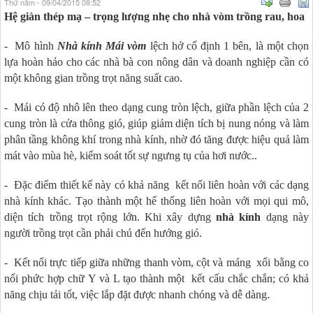
Thứ năm - 09/04/2015 08:52
Hệ giàn thép mạ – trọng lượng nhẹ cho nhà vòm trồng rau, hoa
- Mô hình
Nhà kính Mái vòm
lệch hở cố định 1 bên, là một chọn
lựa hoàn hảo cho các nhà bà con nông dân và doanh nghiệp cần có
một không gian trồng trọt năng suất cao.
- Mái có độ nhô lên theo dạng cung tròn lệch, giữa phần lệch của 2
cung tròn là cửa thông gió, giúp giảm diện tích bị nung nóng và làm
phân tầng không khí trong nhà kính, nhờ đó tăng được hiệu quả làm
mát vào mùa hè, kiểm soát tốt sự ngưng tụ của hơi nước..
- Đặc điểm thiết kế này có khả năng kết nối liên hoàn với các dạng
nhà kính khác. Tạo thành một hế thống liên hoàn với mọi qui mô,
diện tích trồng trọt rộng lớn. Khi xây dựng
nhà kính
dạng này
người trồng trọt cần phải chú đến hướng gió.
- Kết nối trực tiếp giữa những thanh vòm, cột và máng xối bằng co
nối phức hợp chữ Y và L tạo thành một kết cấu chắc chắn; có khả
năng chịu tải tốt, việc lắp đặt được nhanh chóng và dễ dàng.