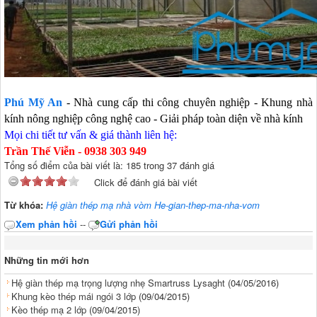
Phú Mỹ An
- Nhà cung cấp thi công chuyên nghiệp - Khung nhà
kính nông nghiệp công nghệ cao - Giải pháp toàn diện về nhà kính
Mọi chi tiết tư vấn & giá thành liên hệ:
Trần Thế Viễn - 0938 303 949
Tổng số điểm của bài viết là: 185 trong 37 đánh giá
Click để đánh giá bài viết
Từ khóa:
Hệ giàn thép mạ nhà vòm He-gian-thep-ma-nha-vom
Xem phản hồi
--
Gửi phản hồi
Những tin mới hơn
Hệ giàn thép mạ trọng lượng nhẹ Smartruss Lysaght
(04/05/2016)
Khung kèo thép mái ngói 3 lớp
(09/04/2015)
Kèo thép mạ 2 lớp
(09/04/2015)