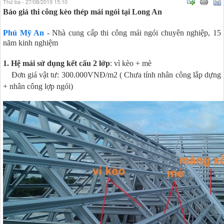
Thứ ba - 27/08/2019 15:10
Báo giá thi công kèo thép mái ngói tại Long An
Phú Mỹ An
- Nhà cung cấp thi công mái ngói chuyên nghiệp, 15
năm kinh nghiệm
1. Hệ mái sử dụng kết cấu 2 lớp
: vì kèo + mè
Đơn giá vật tư: 300.000VNĐ/m2 ( Chưa tính nhân công lắp dựng
+ nhân công lợp ngói)