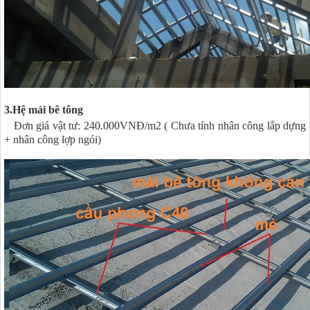
3.Hệ mái bê tông
Đơn giá vật tư: 240.000VNĐ/m2
( Chưa tính nhân công lắp dựng
+ nhân công lợp ngói)