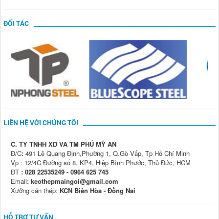
ĐỐI TÁC
LIÊN HỆ VỚI CHÚNG TÔI
C. TY TNHH XD VÀ TM PHÚ MỸ AN
Đ/C
:
491 Lê Quang Định,Phường 1, Q.Gò Vấp, Tp Hồ Chí Minh
Vp : 12/4C Đường số 8, KP4, Hiệp Bình Phước, Thủ Đức, HCM
ĐT
: 028 22535249 - 0964 625 745
Email
: keothepmaingoi@gmail.com
Xưởng cán thép:
KCN Biên Hòa - Đồng Nai
HỖ TRỢ TƯ VẤN