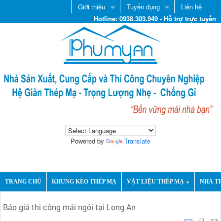
Giới thiệu
Tuyển dụng
Liên hệ
Hotline: 0938.303.949 - Hỗ trợ trực tuyến
Powered by
Translate
TRANG CHỦ
KHUNG KÈO THÉP MẠ
VẬT LIỆU THÉP MẠ
NHÀ T
Báo giá thi công mái ngói tại Long An