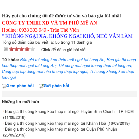
Hãy gọi cho chúng tôi để được tư vấn và báo giá tốt nhất
CÔNG TY TNHH XD VÀ TM PHÚ MỸ AN
Hotline: 0938 303 949 - Trần Thế Viễn
" KHÔNG NGẠI XA, KHÔNG NGẠI KHÓ, NHỎ VẪN LÀM"
Tổng số điểm của bài viết là: 55 trong 11 đánh giá
Click để đánh giá bài viết
Từ khóa:
Báo giá thi công kèo thép mái ngói tại Long An; Bao gia thi cong
keo thep mai ngoi tai Long An; Thi-cong-mai-ngoi-khung-thep-tai-long-an;
Cung-cap-lap-dung-mai-nha-khung-thep-lop-ngoi; Thi-cong-khung-keo-thep-
lop-ngoi
Xem phản hồi
--
Gửi phản hồi
Những tin mới hơn
Báo giá thi công khung kèo thép mái ngói Huyện Bình Chánh - TP HCM
(11/09/2019)
Báo giá thi công khung kèo thép mái ngói tại Khánh Hoà
(16/09/2019)
Báo giá thi công khung kèo thép mái ngói tại Quận Phú Nhuận
(25/09/2019)