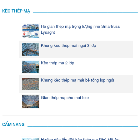
KÈO THÉP MẠ
Hệ giàn thép mạ trọng lượng nhẹ Smartruss
Lysaght
Khung kèo thép mái ngói 3 lớp
Kèo thép mạ 2 lớp
Khung kèo thép mạ mái bê tông lợp ngói
Giàn thép mạ cho mái tole
CẨM NANG
Hướng dẫn lắp đặt kèo thép mạ Phú Mỹ An