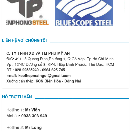
LIÊN HỆ VỚI CHÚNG TÔI
C. TY TNHH XD VÀ TM PHÚ MỸ AN
Đ/C
:
491 Lê Quang Định,Phường 1, Q.Gò Vấp, Tp Hồ Chí Minh
Vp : 12/4C Đường số 8, KP4, Hiệp Bình Phước, Thủ Đức, HCM
ĐT
: 028 22535249 - 0964 625 745
Email
: keothepmaingoi@gmail.com
Xưởng cán thép:
KCN Biên Hòa - Đồng Nai
HỖ TRỢ TƯ VẤN
Hotline 1:
Mr Viễn
Mobile
:
0938 303 949
Hotline 2:
Mr Long