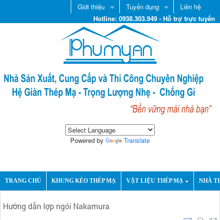
Giới thiệu
Tuyển dụng
Liên hệ
Hotline: 0938.303.949 - Hỗ trợ trực tuyến
Powered by
Translate
TRANG CHỦ
KHUNG KÈO THÉP MẠ
VẬT LIỆU THÉP MẠ
NHÀ T
Hướng dẫn lợp ngói Nakamura