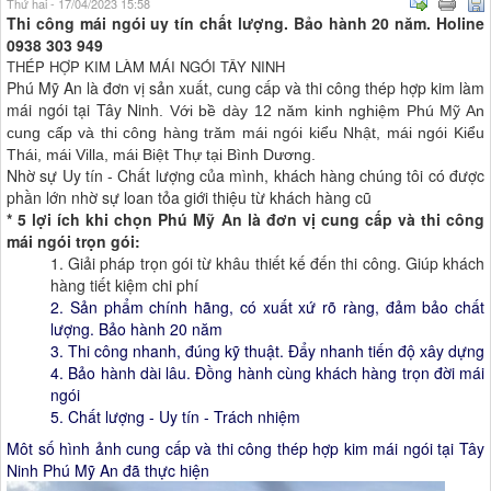
Thứ hai - 17/04/2023 15:58
Thi công mái ngói uy tín chất lượng. Bảo hành 20 năm. Holine
0938 303 949
THÉP HỢP KIM LÀM MÁI NGÓI TÂY NINH
Phú Mỹ An là đơn vị sản xuất, cung cấp và thi công thép hợp kim làm
mái ngói tại Tây Ninh
. Với bề dày 12 năm kinh nghiệm Phú Mỹ An
cung cấp và thi công hàng trăm mái ngói kiểu Nhật, mái ngói Kiểu
Thái, mái Villa, mái Biệt Thự tại Bình Dương.
Nhờ sự Uy tín - Chất lượng của mình, khách hàng chúng tôi có được
phần lớn nhờ sự loan tỏa giới thiệu từ khách hàng cũ
* 5 lợi ích khi chọn Phú Mỹ An là đơn vị cung cấp và thi công
mái ngói trọn gói:
1. Giải pháp trọn gói từ khâu thiết kế đến thi công. Giúp khách
hàng tiết kiệm chi phí
2. Sản phẩm chính hãng, có xuất xứ rõ ràng, đảm bảo chất
lượng. Bảo hành 20 năm
3. Thi công nhanh, đúng kỹ thuật. Đẩy nhanh tiến độ xây dựng
4. Bảo hành dài lâu. Đồng hành cùng khách hàng trọn đời mái
ngói
5. Chất lượng - Uy tín - Trách nhiệm
Môt số hình ảnh cung cấp và thi công thép hợp kim mái ngói tại Tây
Ninh Phú Mỹ An đã thực hiện