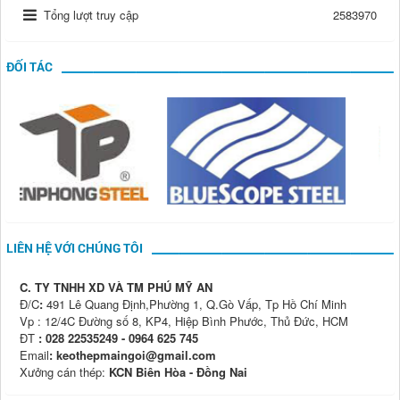
Tổng lượt truy cập
2583970
ĐỐI TÁC
LIÊN HỆ VỚI CHÚNG TÔI
C. TY TNHH XD VÀ TM PHÚ MỸ AN
Đ/C
:
491 Lê Quang Định,Phường 1, Q.Gò Vấp, Tp Hồ Chí Minh
Vp : 12/4C Đường số 8, KP4, Hiệp Bình Phước, Thủ Đức, HCM
ĐT
: 028 22535249 - 0964 625 745
Email
: keothepmaingoi@gmail.com
Xưởng cán thép:
KCN Biên Hòa - Đồng Nai