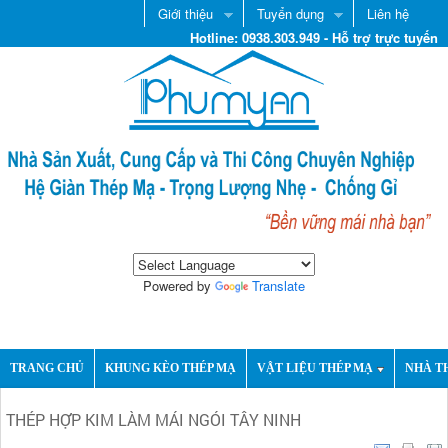
Giới thiệu
Tuyển dụng
Liên hệ
Hotline: 0938.303.949 - Hỗ trợ trực tuyến
Powered by
Translate
TRANG CHỦ
KHUNG KÈO THÉP MẠ
VẬT LIỆU THÉP MẠ
NHÀ T
THÉP HỢP KIM LÀM MÁI NGÓI TÂY NINH