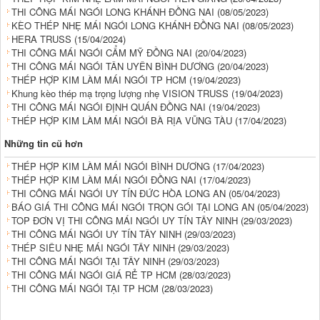
THI CÔNG MÁI NGÓI LONG KHÁNH ĐỒNG NAI
(08/05/2023)
KÈO THÉP NHẸ MÁI NGÓI LONG KHÁNH ĐỒNG NAI
(08/05/2023)
HERA TRUSS
(15/04/2024)
THI CÔNG MÁI NGÓI CẨM MỸ ĐỒNG NAI
(20/04/2023)
THI CÔNG MÁI NGÓI TÂN UYÊN BÌNH DƯƠNG
(20/04/2023)
THÉP HỢP KIM LÀM MÁI NGÓI TP HCM
(19/04/2023)
Khung kèo thép mạ trọng lượng nhẹ VISION TRUSS
(19/04/2023)
THI CÔNG MÁI NGÓI ĐỊNH QUÁN ĐỒNG NAI
(19/04/2023)
THÉP HỢP KIM LÀM MÁI NGÓI BÀ RỊA VŨNG TÀU
(17/04/2023)
Những tin cũ hơn
THÉP HỢP KIM LÀM MÁI NGÓI BÌNH DƯƠNG
(17/04/2023)
THÉP HỢP KIM LÀM MÁI NGÓI ĐỒNG NAI
(17/04/2023)
THI CÔNG MÁI NGÓI UY TÍN ĐỨC HÒA LONG AN
(05/04/2023)
BÁO GIÁ THI CÔNG MÁI NGÓI TRỌN GÓI TẠI LONG AN
(05/04/2023)
TOP ĐƠN VỊ THI CÔNG MÁI NGÓI UY TÍN TÂY NINH
(29/03/2023)
THI CÔNG MÁI NGÓI UY TÍN TÂY NINH
(29/03/2023)
THÉP SIÊU NHẸ MÁI NGÓI TÂY NINH
(29/03/2023)
THI CÔNG MÁI NGÓI TẠI TÂY NINH
(29/03/2023)
THI CÔNG MÁI NGÓI GIÁ RẺ TP HCM
(28/03/2023)
THI CÔNG MÁI NGÓI TẠI TP HCM
(28/03/2023)