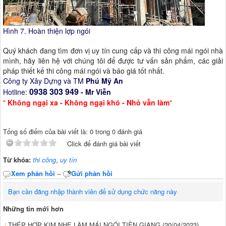
Hình 7. Hoàn thiện lợp ngói
Quý khách đang tìm đơn vị uy tín cung cấp và thi công mái ngói nhà
mình, hãy liên hệ với chúng tôi để được tư vấn sản phẩm, các giải
pháp thiết kế thi công mái ngói và báo giá tốt nhất.
Công ty Xây Dựng và TM
Phú Mỹ An
0938 303 949
Hotline:
- Mr Viễn
"
Không ngại xa - Không ngại khó - Nhỏ vẫn làm
"
Tổng số điểm của bài viết là: 0 trong 0 đánh giá
Click để đánh giá bài viết
Từ khóa:
thi công
,
uy tín
Xem phản hồi
--
Gửi phản hồi
Bạn cần đăng nhập thành viên để sử dụng chức năng này
Những tin mới hơn
THÉP HỢP KIM NHẸ LÀM MÁI NGÓI TIỀN GIANG
(20/04/2023)