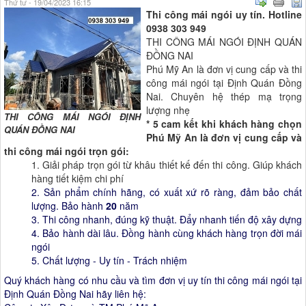
Thứ tư - 19/04/2023 16:15
Thi công mái ngói uy tín. Hotline
0938 303 949
THI CÔNG MÁI NGÓI ĐỊNH QUÁN
ĐỒNG NAI
Phú Mỹ An là đơn vị cung cấp và thi
công mái ngói tại Định Quán Đồng
Nai. Chuyên hệ thép mạ trọng
lượng nhẹ
THI CÔNG MÁI NGÓI ĐỊNH
* 5 cam kết khi khách hàng chọn
QUÁN ĐỒNG NAI
Phú Mỹ An là đơn vị cung cấp và
thi công mái ngói trọn gói:
1. Giải pháp trọn gói từ khâu thiết kế đến thi công. Giúp khách
hàng tiết kiệm chi phí
2. Sản phẩm chính hãng, có xuất xứ rõ ràng, đảm bảo chất
lượng. Bảo hành
20
năm
3. Thi công nhanh, đúng kỹ thuật. Đẩy nhanh tiến độ xây dựng
4. Bảo hành dài lâu. Đồng hành cùng khách hàng trọn đời mái
ngói
5. Chất lượng - Uy tín - Trách nhiệm
Quý khách hàng có nhu cầu và tìm đơn vị uy tín thi công mái ngói tại
Định Quán Đồng Nai hãy liên hệ: