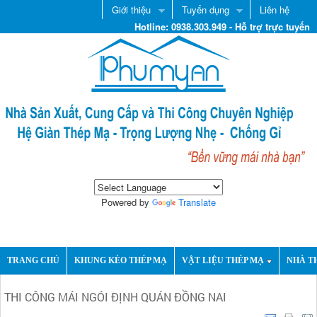
Giới thiệu
Tuyển dụng
Liên hệ
Hotline: 0938.303.949 - Hỗ trợ trực tuyến
Powered by
Translate
TRANG CHỦ
KHUNG KÈO THÉP MẠ
VẬT LIỆU THÉP MẠ
NHÀ T
THI CÔNG MÁI NGÓI ĐỊNH QUÁN ĐỒNG NAI