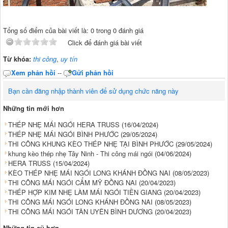
Tổng số điểm của bài viết là: 0 trong 0 đánh giá
Click để đánh giá bài viết
Từ khóa:
thi công
,
uy tín
Xem phản hồi
--
Gửi phản hồi
Bạn cần đăng nhập thành viên để sử dụng chức năng này
Những tin mới hơn
THÉP NHẸ MÁI NGÓI HERA TRUSS
(16/04/2024)
THÉP NHẸ MÁI NGÓI BÌNH PHƯỚC
(29/05/2024)
THI CÔNG KHUNG KÈO THÉP NHẸ TẠI BÌNH PHƯỚC
(29/05/2024)
khung kèo thép nhẹ Tây Ninh - Thi công mái ngói
(04/06/2024)
HERA TRUSS
(15/04/2024)
KÈO THÉP NHẸ MÁI NGÓI LONG KHÁNH ĐỒNG NAI
(08/05/2023)
THI CÔNG MÁI NGÓI CẨM MỸ ĐỒNG NAI
(20/04/2023)
THÉP HỢP KIM NHẸ LÀM MÁI NGÓI TIỀN GIANG
(20/04/2023)
THI CÔNG MÁI NGÓI LONG KHÁNH ĐỒNG NAI
(08/05/2023)
THI CÔNG MÁI NGÓI TÂN UYÊN BÌNH DƯƠNG
(20/04/2023)
Những tin cũ hơn