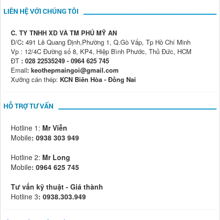
LIÊN HỆ VỚI CHÚNG TÔI
C. TY TNHH XD VÀ TM PHÚ MỸ AN
Đ/C
:
491 Lê Quang Định,Phường 1, Q.Gò Vấp, Tp Hồ Chí Minh
Vp : 12/4C Đường số 8, KP4, Hiệp Bình Phước, Thủ Đức, HCM
ĐT
: 028 22535249 - 0964 625 745
Email
: keothepmaingoi@gmail.com
Xưởng cán thép:
KCN Biên Hòa - Đồng Nai
HỖ TRỢ TƯ VẤN
Hotline 1:
Mr Viễn
Mobile
:
0938 303 949
Hotline 2:
Mr Long
Mobile
: 0964 625 745
Tư vấn kỹ thuật - Giá thành
Hotline 3
: 0938.303.949