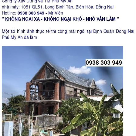
Công ty Xây Dựng và TM Phú Mỹ An
nhà máy: 1051 QL51, Long Bình Tân, Biên Hòa, Đồng Nai
Hotline:
0938 303 949
- Mr Viễn
" KHÔNG NGẠI XA - KHÔNG NGẠI KHÓ - NHỎ VẪN LÀM "
Một số hình ảnh thực tế thi công mái ngói tại Định Quán Đồng Nai
Phú Mỹ An đã làm