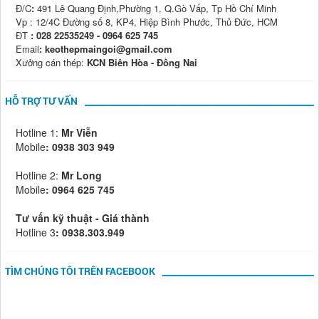
Đ/C
:
491 Lê Quang Định,Phường 1, Q.Gò Vấp, Tp Hồ Chí Minh
Vp : 12/4C Đường số 8, KP4, Hiệp Bình Phước, Thủ Đức, HCM
ĐT
: 028 22535249 - 0964 625 745
Email
: keothepmaingoi@gmail.com
Xưởng cán thép:
KCN Biên Hòa - Đồng Nai
HỖ TRỢ TƯ VẤN
Hotline 1:
Mr Viễn
Mobile
:
0938 303 949
Hotline 2:
Mr Long
Mobile
: 0964 625 745
Tư vấn kỹ thuật - Giá thành
Hotline 3
: 0938.303.949
TÌM CHÚNG TÔI TRÊN FACEBOOK