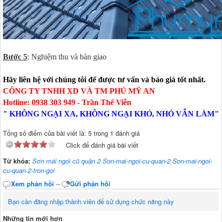
Bước 5
: Nghiệm thu và bàn giao
Hãy liên hệ với chúng tôi để được tư vấn và báo giá tốt nhất.
CÔNG TY TNHH XD VÀ TM PHÚ MỸ AN
Hotline: 0938 303 949 - Trần Thế Viễn
" KHÔNG NGẠI XA, KHÔNG NGẠI KHÓ, NHỎ VẪN LÀM"
Tổng số điểm của bài viết là: 5 trong 1 đánh giá
Click để đánh giá bài viết
Từ khóa:
Sơn mái ngói cũ quận 2 Son-mai-ngoi-cu-quan-2 Son-mai-ngoi-
cu-quan-2-tron-goi
Xem phản hồi
--
Gửi phản hồi
Bạn cần đăng nhập thành viên để sử dụng chức năng này
Những tin mới hơn