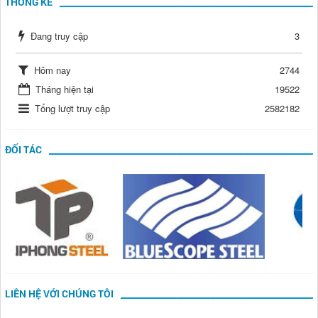
THỐNG KÊ
Đang truy cập
3
Hôm nay
2744
Tháng hiện tại
19522
Tổng lượt truy cập
2582182
ĐỐI TÁC
LIÊN HỆ VỚI CHÚNG TÔI