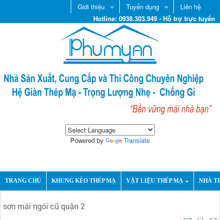
Giới thiệu
Tuyển dụng
Liên hệ
Hotline: 0938.303.949 - Hỗ trợ trực tuyến
Powered by
Translate
TRANG CHỦ
KHUNG KÈO THÉP MẠ
VẬT LIỆU THÉP MẠ
NHÀ T
sơn mái ngói cũ quận 2