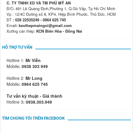
C. TY TNHH XD VÀ TM PHÚ MỸ AN
Đ/C
:
491 Lê Quang Định,Phường 1, Q.Gò Vấp, Tp Hồ Chí Minh
Vp : 12/4C Đường số 8, KP4, Hiệp Bình Phước, Thủ Đức, HCM
ĐT
: 028 22535249 - 0964 625 745
Email
: keothepmaingoi@gmail.com
Xưởng cán thép:
KCN Biên Hòa - Đồng Nai
HỖ TRỢ TƯ VẤN
Hotline 1:
Mr Viễn
Mobile
:
0938 303 949
Hotline 2:
Mr Long
Mobile
: 0964 625 745
Tư vấn kỹ thuật - Giá thành
Hotline 3
: 0938.303.949
TÌM CHÚNG TÔI TRÊN FACEBOOK