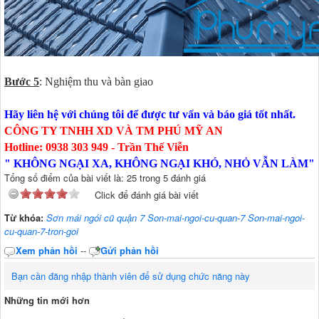
Bước 5
: Nghiệm thu và bàn giao
Hãy liên hệ với chúng tôi để được tư vấn và báo giá tốt nhất.
CÔNG TY TNHH XD VÀ TM PHÚ MỸ AN
Hotline: 0938 303 949 - Trần Thế Viễn
" KHÔNG NGẠI XA, KHÔNG NGẠI KHÓ, NHỎ VẪN LÀM"
Tổng số điểm của bài viết là: 25 trong 5 đánh giá
Click để đánh giá bài viết
Từ khóa:
Sơn mái ngói cũ quận 7 Son-mai-ngoi-cu-quan-7 Son-mai-ngoi-
cu-quan-7-tron-goi
Xem phản hồi
--
Gửi phản hồi
Bạn cần đăng nhập thành viên để sử dụng chức năng này
Những tin mới hơn