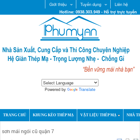
Giới thiệu
Tuyển dụng
Liên hệ
Hotline: 0938.303.949 - Hỗ trợ trực tuyến
Powered by
Translate
TRANG CHỦ
KHUNG KÈO THÉP MẠ
VẬT LIỆU THÉP MẠ
NHÀ T
sơn mái ngói cũ quận 7