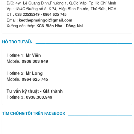
Đ/C
:
491 Lê Quang Định,Phường 1, Q.Gò Vấp, Tp Hồ Chí Minh
Vp : 12/4C Đường số 8, KP4, Hiệp Bình Phước, Thủ Đức, HCM
ĐT
: 028 22535249 - 0964 625 745
Email
: keothepmaingoi@gmail.com
Xưởng cán thép:
KCN Biên Hòa - Đồng Nai
HỖ TRỢ TƯ VẤN
Hotline 1:
Mr Viễn
Mobile
:
0938 303 949
Hotline 2:
Mr Long
Mobile
: 0964 625 745
Tư vấn kỹ thuật - Giá thành
Hotline 3
: 0938.303.949
TÌM CHÚNG TÔI TRÊN FACEBOOK