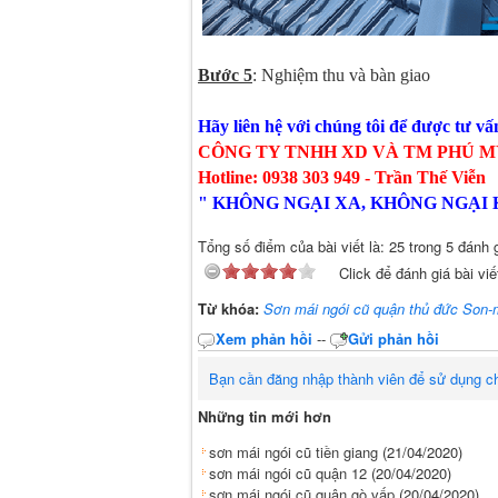
Bước 5
: Nghiệm thu và bàn giao
Hãy liên hệ với chúng tôi để được tư vấn
CÔNG TY TNHH XD VÀ TM PHÚ M
Hotline: 0938 303 949 - Trần Thế Viễn
" KHÔNG NGẠI XA, KHÔNG NGẠI
Tổng số điểm của bài viết là: 25 trong 5 đánh 
Click để đánh giá bài viế
Từ khóa:
Sơn mái ngói cũ quận thủ đức Son-m
Xem phản hồi
--
Gửi phản hồi
Bạn cần đăng nhập thành viên để sử dụng c
Những tin mới hơn
sơn mái ngói cũ tiền giang
(21/04/2020)
sơn mái ngói cũ quận 12
(20/04/2020)
sơn mái ngói cũ quận gò vấp
(20/04/2020)