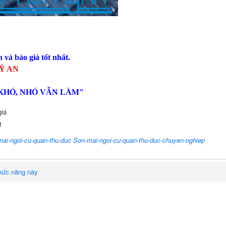
 và báo giá tốt nhất.
Ỹ AN
 KHÓ, NHỎ VẪN LÀM"
giá
t
ai-ngoi-cu-quan-thu-duc Son-mai-ngoi-cu-quan-thu-duc-chuyen-nghiep
hức năng này