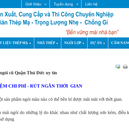
Giới thiệu
Tuyển dụng
Liên hệ
T LIỆU THÉP MẠ
NHÀ THÉP
NGÓI LỢP
DỰ ÁN
CẨM NAN
ngói cũ Quận Thủ Đức uy tín
IỆM CHI PHÍ - RÚT NGẮN THỜI GIAN
 sản phẩm ngói màu nào có thể bền bỉ được mãi mãi với thời gian.
ều mái ngói do những lý do khác nhau như chất lượng sơn kém, điều 
 sử dụng