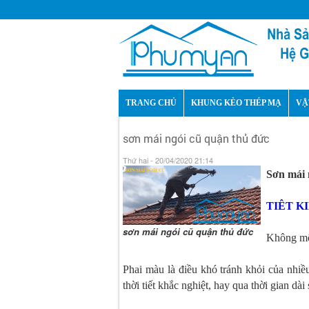
TRANG CHỦ
KHUNG KÈO THÉP MẠ
VẬ
sơn mái ngói cũ quận thủ đức
Thứ hai - 20/04/2020 21:14
Sơn mái 
TIÊT K
sơn mái ngói cũ quận thủ đức
Không một
Phai màu là điều khó tránh khỏi của nhi
thời tiết khắc nghiệt, hay qua thời gian dài