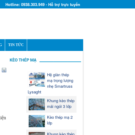
Hotline: 0938.303.949 - Hỗ trợ trực tuyến
G
TIN TỨC
KÈO THÉP MẠ
Hệ giàn thép
mạ trọng lượng
nhẹ Smartruss
Lysaght
Khung kèo thép
mái ngói 3 lớp
Kèo thép mạ 2
kiện
lớp
Khung kèo thép