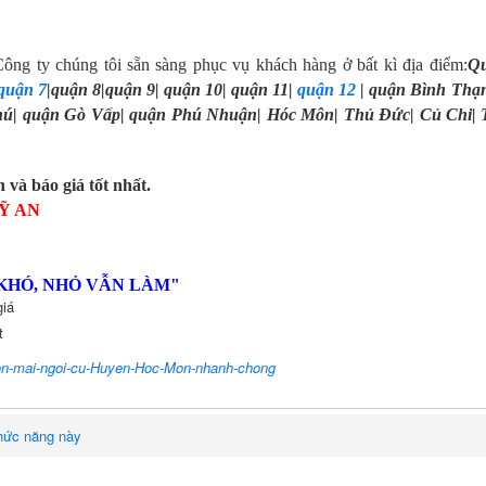
ông ty chúng tôi sẵn sàng phục vụ khách hàng ở bất kì địa điểm:
Q
quận 7
|quận 8|quận 9| quận 10| quận 11|
quận 12
| quận Bình Thạ
hú| quận Gò Vấp| quận Phú Nhuận| Hóc Môn| Thủ Đức| Củ Chi| 
 và báo giá tốt nhất.
Ỹ AN
 KHÓ, NHỎ VẪN LÀM"
giá
t
n-mai-ngoi-cu-Huyen-Hoc-Mon-nhanh-chong
hức năng này