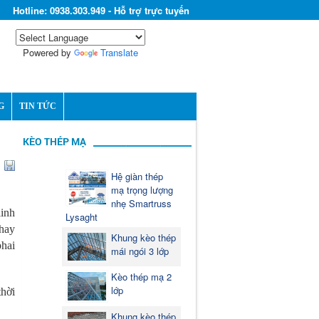
Hotline: 0938.303.949 - Hỗ trợ trực tuyến
Powered by
Translate
G
TIN TỨC
KÈO THÉP MẠ
Hệ giàn thép
mạ trọng lượng
nhẹ Smartruss
linh
Lysaght
hay
Khung kèo thép
phai
mái ngói 3 lớp
Kèo thép mạ 2
lớp
thời
Khung kèo thép