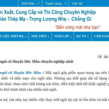
Giới thiệu
Tuyển dụng
Liên hệ
T LIỆU THÉP MẠ
NHÀ THÉP
NGÓI LỢP
DỰ ÁN
CẨM NAN
ngói cũ Huyện Hóc Môn chuyên nghiệp nhất
 ngói cũ Huyện Hóc Môn
// Mái ngói góp phần quan trọng tạo nên 
h thức và diện mạo cho ngôi nhà. Nhưng sau thời gian dài sử dụng 
do khác nhau như chất lượng sơn kém, điều kiện thời tiết khắc nghiệt 
ều khó tránh khỏi của nhiều mái ngói.
mỹ căn nhà, tuy nhiên việc thay mới ngói lại cực kì tốn kém và mất 