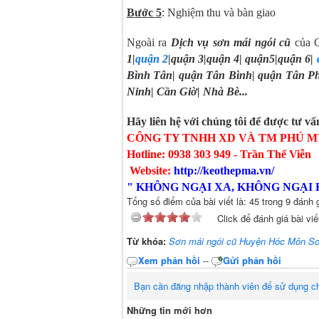
Bước 5
: Nghiệm thu và bàn giao
Ngoài ra
Dịch vụ sơn mái ngói cũ
của C
1|
quận 2
|quận 3|quận 4| quận5|quận 6|
Bình Tân| quận Tân Bình| quận Tân P
Ninh| Cần Giờ| Nhà Bè...
Hãy liên hệ với chúng tôi để được tư vấn
CÔNG TY TNHH XD VÀ TM PHÚ M
Hotline: 0938 303 949 - Trần Thế Viễn
Website:
http://keothepma.vn/
" KHÔNG NGẠI XA, KHÔNG NGẠI
Tổng số điểm của bài viết là: 45 trong 9 đánh 
Click để đánh giá bài viế
Từ khóa:
Sơn mái ngói cũ Huyện Hóc Môn So
Xem phản hồi
--
Gửi phản hồi
Bạn cần đăng nhập thành viên để sử dụng c
Những tin mới hơn