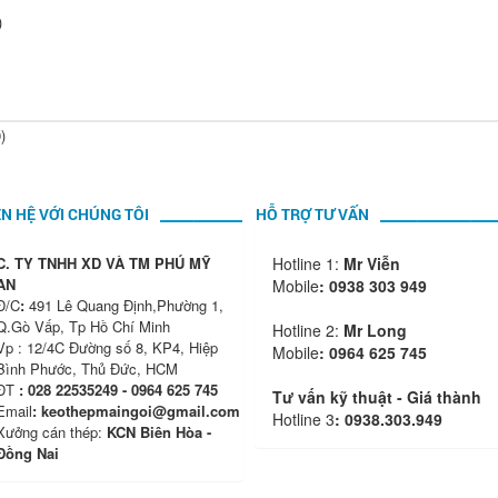
)
)
ÊN HỆ VỚI CHÚNG TÔI
HỖ TRỢ TƯ VẤN
C. TY TNHH XD VÀ TM PHÚ MỸ
Hotline 1:
Mr Viễn
AN
Mobile
:
0938 303 949
Đ/C
:
491 Lê Quang Định,Phường 1,
Q.Gò Vấp, Tp Hồ Chí Minh
Hotline 2:
Mr Long
Vp : 12/4C Đường số 8, KP4, Hiệp
Mobile
: 0964 625 745
Bình Phước, Thủ Đức, HCM
ĐT
: 028 22535249 - 0964 625 745
Tư vấn kỹ thuật - Giá thành
Email
: keothepmaingoi@gmail.com
Hotline 3
: 0938.303.949
Xưởng cán thép:
KCN Biên Hòa -
Đồng Nai