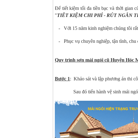
Để tiết kiệm tối đa tiền bạc và thời gian
"
TIÊT KIỆM CHI PHÍ - RÚT NGẮN 
- Với 15 năm kinh nghiệm chúng tôi rất h
- Phục vụ chuyên nghiệp, tận tình, chu 
Quy trình sơn mái ngói cũ Huyện Hóc 
Bước 1
: Khảo sát và lập phương án thi cô
Sau đó tiến hành vệ sinh mái ngói cũ 