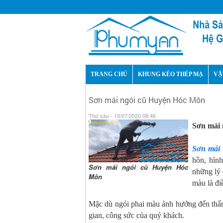
TRANG CHỦ
KHUNG KÈO THÉP MẠ
VẬ
Sơn mái ngói cũ Huyện Hóc Môn
Thứ sáu - 10/07/2020 08:46
Sơn mái 
Sơn mái
hồn, hìn
Sơn mái ngói cũ Huyện Hóc
những lý 
Môn
màu là đi
Mặc dù ngói phai màu ảnh hưởng đến thẩm 
gian, công sức của quý khách.